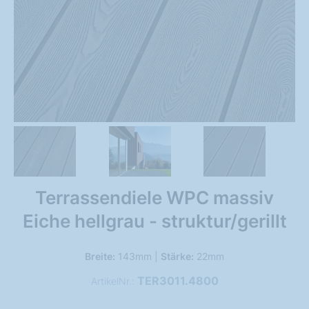
Terrassendiele WPC massiv
Eiche hellgrau - struktur/gerillt
Breite:
143mm |
Stärke:
22mm
TER3011.4800
ArtikelNr.: