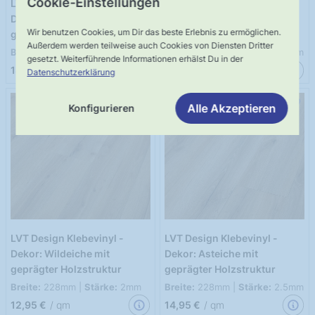
Cookie-Einstellungen
LVT Design Klebevinyl -
LVT Design Klebevinyl -
Dekor: Wildeiche mit
Dekor: Kalkeiche mit
Wir benutzen Cookies, um Dir das beste Erlebnis zu ermöglichen.
geprägter Holzstruktur
geprägter Holzstruktur
Außerdem werden teilweise auch Cookies von Diensten Dritter
Breite:
228mm |
Stärke:
2.5mm
Breite:
228mm |
Stärke:
2.5mm
gesetzt. Weiterführende Informationen erhälst Du in der
14,95 €
/ qm
14,95 €
/ qm
Datenschutzerklärung
Alle Akzeptieren
Konfigurieren
LVT Design Klebevinyl -
LVT Design Klebevinyl -
Dekor: Wildeiche mit
Dekor: Asteiche mit
geprägter Holzstruktur
geprägter Holzstruktur
Breite:
228mm |
Stärke:
2mm
Breite:
228mm |
Stärke:
2.5mm
12,95 €
/ qm
14,95 €
/ qm