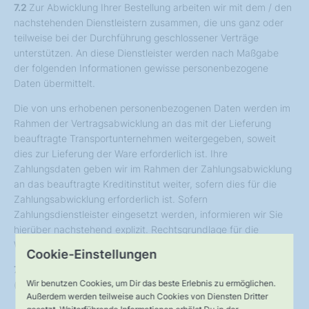
7.2
Zur Abwicklung Ihrer Bestellung arbeiten wir mit dem / den
nachstehenden Dienstleistern zusammen, die uns ganz oder
teilweise bei der Durchführung geschlossener Verträge
unterstützen. An diese Dienstleister werden nach Maßgabe
der folgenden Informationen gewisse personenbezogene
Daten übermittelt.
Die von uns erhobenen personenbezogenen Daten werden im
Rahmen der Vertragsabwicklung an das mit der Lieferung
beauftragte Transportunternehmen weitergegeben, soweit
dies zur Lieferung der Ware erforderlich ist. Ihre
Zahlungsdaten geben wir im Rahmen der Zahlungsabwicklung
an das beauftragte Kreditinstitut weiter, sofern dies für die
Zahlungsabwicklung erforderlich ist. Sofern
Zahlungsdienstleister eingesetzt werden, informieren wir Sie
hierüber nachstehend explizit. Rechtsgrundlage für die
Weitergabe der Daten ist Art. 6 Abs. 1 lit. b DSGVO.
Cookie-Einstellungen
7.3
Verwendung von Paymentdienstleistern
Wir benutzen Cookies, um Dir das beste Erlebnis zu ermöglichen.
(Zahlungsdiensten)
Außerdem werden teilweise auch Cookies von Diensten Dritter