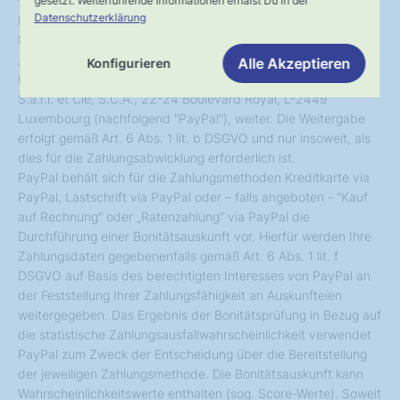
- Paypal
gesetzt. Weiterführende Informationen erhälst Du in der
Datenschutzerklärung
Bei Zahlung via PayPal, Kreditkarte via PayPal, Lastschrift via
PayPal oder – falls angeboten - "Kauf auf Rechnung" oder
„Ratenzahlung“ via PayPal geben wir Ihre Zahlungsdaten im
Alle Akzeptieren
Konfigurieren
Rahmen der Zahlungsabwicklung an die PayPal (Europe)
S.a.r.l. et Cie, S.C.A., 22-24 Boulevard Royal, L-2449
Luxembourg (nachfolgend "PayPal"), weiter. Die Weitergabe
erfolgt gemäß Art. 6 Abs. 1 lit. b DSGVO und nur insoweit, als
dies für die Zahlungsabwicklung erforderlich ist.
PayPal behält sich für die Zahlungsmethoden Kreditkarte via
PayPal, Lastschrift via PayPal oder – falls angeboten - "Kauf
auf Rechnung" oder „Ratenzahlung“ via PayPal die
Durchführung einer Bonitätsauskunft vor. Hierfür werden Ihre
Zahlungsdaten gegebenenfalls gemäß Art. 6 Abs. 1 lit. f
DSGVO auf Basis des berechtigten Interesses von PayPal an
der Feststellung Ihrer Zahlungsfähigkeit an Auskunfteien
weitergegeben. Das Ergebnis der Bonitätsprüfung in Bezug auf
die statistische Zahlungsausfallwahrscheinlichkeit verwendet
PayPal zum Zweck der Entscheidung über die Bereitstellung
der jeweiligen Zahlungsmethode. Die Bonitätsauskunft kann
Wahrscheinlichkeitswerte enthalten (sog. Score-Werte). Soweit