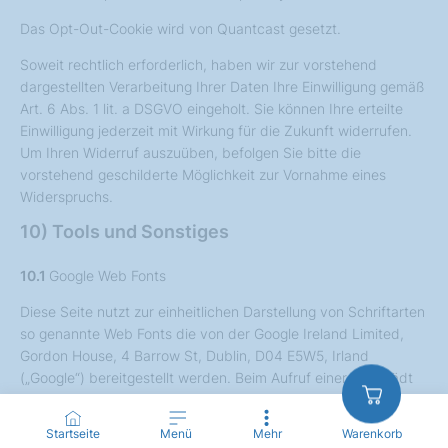
Das Opt-Out-Cookie wird von Quantcast gesetzt.
Soweit rechtlich erforderlich, haben wir zur vorstehend
dargestellten Verarbeitung Ihrer Daten Ihre Einwilligung gemäß
Art. 6 Abs. 1 lit. a DSGVO eingeholt. Sie können Ihre erteilte
Einwilligung jederzeit mit Wirkung für die Zukunft widerrufen.
Um Ihren Widerruf auszuüben, befolgen Sie bitte die
vorstehend geschilderte Möglichkeit zur Vornahme eines
Widerspruchs.
10) Tools und Sonstiges
10.1
Google Web Fonts
Diese Seite nutzt zur einheitlichen Darstellung von Schriftarten
so genannte Web Fonts die von der Google Ireland Limited,
Gordon House, 4 Barrow St, Dublin, D04 E5W5, Irland
(„Google“) bereitgestellt werden. Beim Aufruf einer Seite lädt
Ihr Browser die benötigten Web Fonts in ihren Browser-Cache,
um Texte und Schriftarten korrekt anzuzeigen. Zu diesem
Startseite
Menü
Mehr
Warenkorb
Zweck muss der von Ihnen verwendete Browser Verbindung