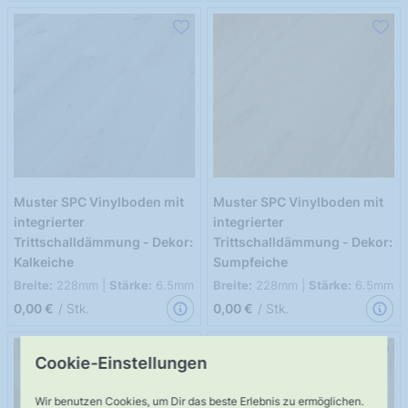
Muster SPC Vinylboden mit
Muster SPC Vinylboden mit
integrierter
integrierter
Trittschalldämmung - Dekor:
Trittschalldämmung - Dekor:
Kalkeiche
Sumpfeiche
Breite:
228mm |
Stärke:
6.5mm
Breite:
228mm |
Stärke:
6.5mm
0,00 €
/ Stk.
0,00 €
/ Stk.
Cookie-Einstellungen
Wir benutzen Cookies, um Dir das beste Erlebnis zu ermöglichen.