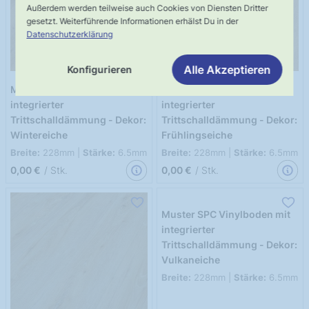
Außerdem werden teilweise auch Cookies von Diensten Dritter
gesetzt. Weiterführende Informationen erhälst Du in der
Datenschutzerklärung
Alle Akzeptieren
Konfigurieren
Muster SPC Vinylboden mit
Muster SPC Vinylboden mit
integrierter
integrierter
Trittschalldämmung - Dekor:
Trittschalldämmung - Dekor:
Wintereiche
Frühlingseiche
Breite:
228mm |
Stärke:
6.5mm
Breite:
228mm |
Stärke:
6.5mm
0,00 €
/ Stk.
0,00 €
/ Stk.
Muster SPC Vinylboden mit
integrierter
Trittschalldämmung - Dekor:
Vulkaneiche
Breite:
228mm |
Stärke:
6.5mm