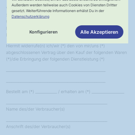
Außerdem werden teilweise auch Cookies von Diensten Dritter
Volksboden GmbH
gesetzt. Weiterführende Informationen erhälst Du in der
Südring 4
Datenschutzerklärung
97828 Marktheidenfeld
Deutschland
Alle Akzeptieren
Konfigurieren
E-Mail: info@volksboden.de
Hiermit widerrufe(n) ich/wir (*) den von mir/uns (*)
abgeschlossenen Vertrag über den Kauf der folgenden Waren
(*)/die Erbringung der folgenden Dienstleistung (*)
_______________________________________________________
_______________________________________________________
Bestellt am (*) ____________ / erhalten am (*) __________________
________________________________________________________
Name des/der Verbraucher(s)
________________________________________________________
Anschrift des/der Verbraucher(s)