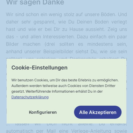
Wir sagen Danke
Wir sind schon ein wenig stolz auf unsere Böden. Und
daher sehr gespannt, wie Du Deinen Boden verlegt
hast und wie er bei Dir zu Hause aussieht. Zeig uns
das - und allen Interessierten. Dazu einfach ein paar
Bilder machen (drei sollten es mindestens sein,
anhand unserer Beispielbilder siehst Du, wie sie sein
sollten), uns schicken und Dankeschön erhalten! Du
hast die Wahl zwischen einem Pflegeprodukt oder
Cookie-Einstellungen
einem Gutscheincode. Übrigens, wir sind mit
Wir benutzen Cookies, um Dir das beste Erlebnis zu ermöglichen.
Volksboden auch auf Instagram oder Facebook. Wenn
Außerdem werden teilweise auch Cookies von Diensten Dritter
Du Deine Bilder dort postet, dann darfst Du sie gerne
gesetzt. Weiterführende Informationen erhälst Du in der
mit uns teilen …
Datenschutzerklärung
Nach dem Verkauf
Alle Akzeptieren
Konfigurieren
… lassen wir Dich nicht alleine. Du erhältst
automatisch per Mail eine Verlege-Anleitung sowie