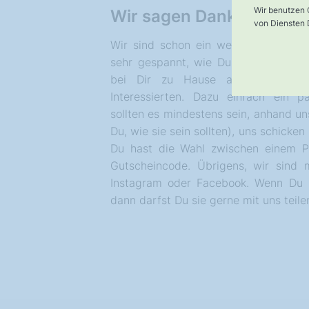
Wir benutzen 
Wir sagen Danke
von Diensten D
Wir sind schon ein wenig stolz auf
sehr gespannt, wie Du Deinen Boden
bei Dir zu Hause aussieht. Zei
Interessierten. Dazu einfach ein p
sollten es mindestens sein, anhand uns
Du, wie sie sein sollten), uns schicke
Du hast die Wahl zwischen einem P
Gutscheincode. Übrigens, wir sind 
Instagram oder Facebook. Wenn Du D
dann darfst Du sie gerne mit uns teil