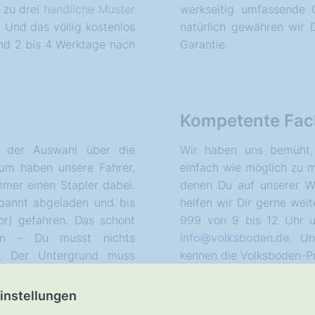
s zu drei
handliche Muster
werkseitig umfassende Q
 Und das völlig kostenlos
natürlich gewähren wir 
ind 2 bis 4 Werktage nach
Garantie.
Kompetente Fac
 der Auswahl über die
Wir haben uns bemüht,
rum haben unsere Fahrer,
einfach wie möglich zu 
mmer einen Stapler dabei.
denen Du auf unserer We
pannt abgeladen und bis
helfen wir Dir gerne weit
or) gefahren. Das schont
999
von 9 bis 12 Uhr u
en – Du musst nichts
info@volksboden.de
. Un
ng: Der Untergrund muss
kennen die Volksboden-P
instellungen