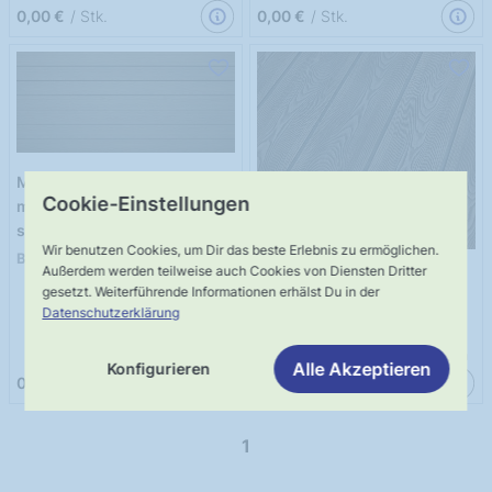
0,00 €
/ Stk.
0,00 €
/ Stk.
Muster Terrassendiele WPC
Cookie-Einstellungen
massiv Eiche olivgrau -
struktur/gebürstet
Wir benutzen Cookies, um Dir das beste Erlebnis zu ermöglichen.
Breite:
143mm |
Stärke:
22mm
Außerdem werden teilweise auch Cookies von Diensten Dritter
Muster Terrassendiele WPC
gesetzt. Weiterführende Informationen erhälst Du in der
massiv Eiche dunkelbraun -
Datenschutzerklärung
struktur/gebürstet
Breite:
143mm |
Stärke:
22mm
Alle Akzeptieren
Konfigurieren
0,00 €
/ Stk.
0,00 €
/ Stk.
1