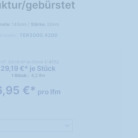
uktur/gebürstet
reite:
143mm |
Stärke:
22mm
TER3000.4200
ArtikelNr.:
VP:
50,19 €* je Stück
(-41%)
29,19 €* je Stück
1 Stück
4,2 lfm
6,95 €*
pro lfm