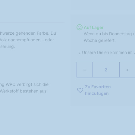
Auf Lager
schwarze gehenden Farbe. Du
Wenn du bis Donnerstag u
n Holz nachempfunden – oder
Woche geliefert.
aserung.
Unsere Dielen kommen im Z
−
+
ng WPC verbirgt sich die
Zu Favoriten
Werkstoff bestehen aus:
hinzufügen