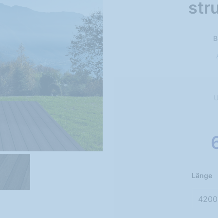
str
B
U
Länge
4200