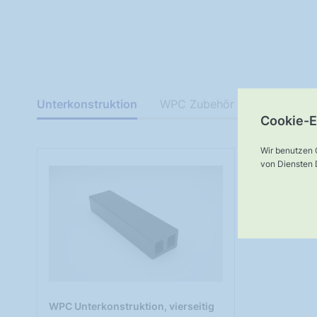
Unterkonstruktion
WPC Zubehör
Untergrund
Cookie-E
Wir benutzen 
von Diensten D
WPC Unterkonstruktion, vierseitig