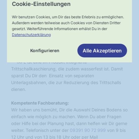
* Die drei Buchstaben SPC stehen für Stone-Powder-
Cookie-Einstellungen
Composite, das ist ein Gemisch aus Kalk- oder Steinmehl
sowie Kunststoff. Diese Materialien führen dazu, dass die
Wir benutzen Cookies, um Dir das beste Erlebnis zu ermöglichen.
mineralische Trägerplatte besonders robust und
Außerdem werden teilweise auch Cookies von Diensten Dritter
formstabil ist. Außerdem ist dadurch auch die
gesetzt. Weiterführende Informationen erhälst Du in der
Klickverbindung stabiler, da das Klicksystem Bestandteil
Datenschutzerklärung
der Trägerplatte ist. Noch ein Vorteil: Das Gemisch ist
auch unempfindlich gegen Feuchtigkeit.
Alle Akzeptieren
Konfigurieren
** IXPE ist eine im Produkt integrierte
Trittschallkaschierung, die zudem wasserfest ist. Damit
sparst Du Dir den Einsatz von separaten
Unterlagsbahnen, die zur Reduzierung des Trittschalls
dienen.
Kompetente Fachberatung:
Wir haben uns bemüht, Dir die Auswahl Deines Bodens so
einfach wie möglich zu machen. Wenn Du aber Fragen
oder Hilfe bei der Planung hast, dann helfen wir Dir gerne
weiter. Telefonisch unter der
09391 90 72 999
von 9 bis
12 Uhr und von 13 bis 18 Uhr oder per Mail