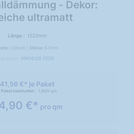
alldämmung - Dekor:
eiche ultramatt
Länge
1220mm
eite:
228mm |
Stärke:
6.5mm
VIN1030.1220
ArtikelNr.:
41,56 €* je Paket
 Paket beinhaltet
1,669 qm
4,90 €*
pro qm