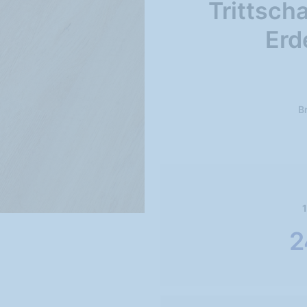
Trittsch
Erd
Br
1
2