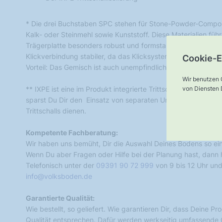
* Die drei Buchstaben SPC stehen für Stone-Powder-Composi
Kalk- oder Steinmehl sowie Kunststoff. Diese Materialien füh
Trägerplatte besonders robust und formstabil ist. Außerdem
Klickverbindung stabiler, da das Klicksystem Bestandteil der
Cookie-E
Vorteil: Das Gemisch ist auch unempfindlich gegen Feuchtigk
Wir benutzen 
von Diensten D
** IXPE ist eine im Produkt integrierte Trittschallkaschierun
sparst Du Dir den Einsatz von separaten Unterlagsbahnen, 
Trittschalls dienen.
Kompetente Fachberatung:
Wir haben uns bemüht, Dir die Auswahl Deines Bodens so ei
Wenn Du aber Fragen oder Hilfe bei der Planung hast, dann he
Telefonisch unter der
09391 90 72 999
von 9 bis 12 Uhr und
info@volksboden.de
Garantierte Qualität:
Wie bestellt, so geliefert. Wie garantieren Dir, dass Deine P
Qualität entsprechen. Dafür werden werkseitig umfassende Q