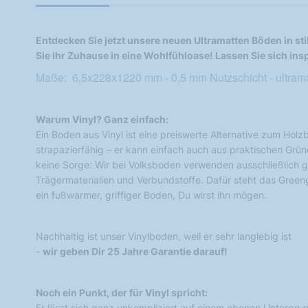
Entdecken Sie jetzt unsere neuen Ultramatten Böden in sti
Sie Ihr Zuhause in eine Wohlfühloase! Lassen Sie sich insp
Maße: 6,5x228x1220 mm - 0,5 mm Nutzschicht - ultrama
Warum Vinyl? Ganz einfach:
Ein Boden aus Vinyl ist eine preiswerte Alternative zum Holz
strapazierfähig – er kann einfach auch aus praktischen Grün
keine Sorge: Wir bei Volksboden verwenden ausschließlich g
Trägermaterialien und Verbundstoffe. Dafür steht das Green
ein fußwarmer, griffiger Boden, Du wirst ihn mögen.
Nachhaltig ist unser Vinylboden, weil er sehr langlebig ist
-
wir geben Dir 25 Jahre Garantie darauf!
Noch ein Punkt, der für Vinyl spricht:
Er lässt sich ganz unkompliziert auf einem ebenen Untergru