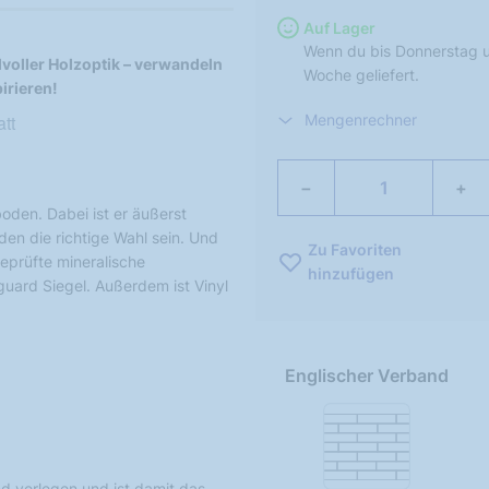
Auf Lager
Wenn du bis Donnerstag u
lvoller Holzoptik – verwandeln
Woche geliefert.
irieren!
tt
Mengenrechner
−
+
boden. Dabei ist er äußerst
den die richtige Wahl sein. Und
Zu Favoriten
eprüfte mineralische
hinzufügen
guard Siegel. Außerdem ist Vinyl
Englischer Verband
nd verlegen und ist damit das