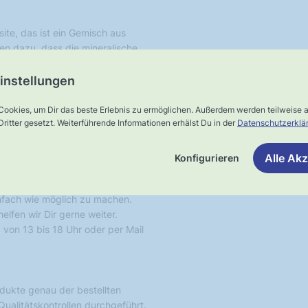
te, das ist ein Gemisch aus
ren dazu, dass die mineralische
 ist dadurch auch die
 Trägerplatte ist. Noch ein
instellungen
eit.
Cookies, um Dir das beste Erlebnis zu ermöglichen. Außerdem werden teilweise
ritter gesetzt. Weiterführende Informationen erhälst Du in der
Datenschutzerklä
g, die zudem wasserfest ist. Damit
die zur Reduzierung des
Alle Akz
Konfigurieren
nfach wie möglich zu machen.
lfen wir Dir gerne weiter.
 von 13 bis 18 Uhr oder per Mail
rodukte genau der bestellten
ualitätskontrollen durchgeführt.