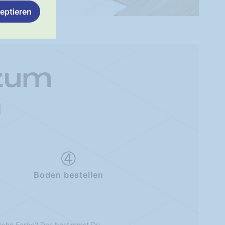
eptieren
 zum
n
Boden bestellen
lche Farbe? Das bestimmst Du