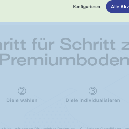
Alle Akz
Konfigurieren
ritt für Schritt
Premiumbode
Diele wählen
Diele individualisieren
u bist - wir sagen Dir, welcher Boden zu
Welche Oberfläche, we