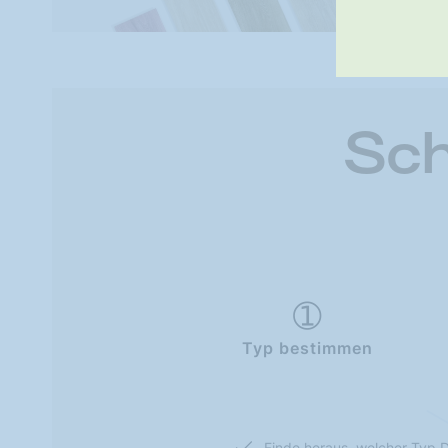
Sch
Typ bestimmen
Finde heraus, welcher Typ D