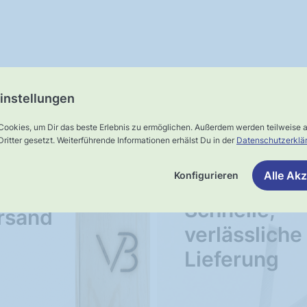
instellungen
Unser Service
Cookies, um Dir das beste Erlebnis zu ermöglichen. Außerdem werden teilweise
ritter gesetzt. Weiterführende Informationen erhälst Du in der
Datenschutzerklä
Alle Akz
Konfigurieren
ster-
UNSER VERSPRECHEN
Schnelle,
rsand
verlässliche
Lieferung