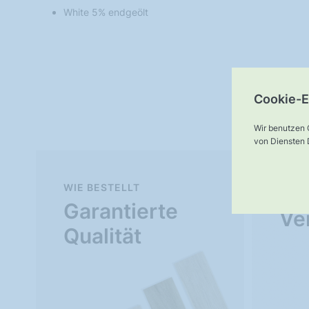
White 5% endgeölt
Cookie-E
Wir benutzen 
von Diensten D
WIE BESTELLT
Mu
Garantierte
Ve
Qualität