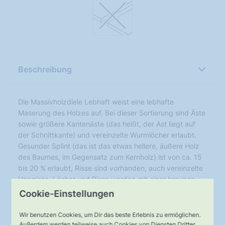
Beschreibung
Die Massivholzdiele Lebhaft weist eine lebhafte
Maserung des Holzes auf. Bei dieser Sortierung sind Äste
sowie größere Kantenäste (das heißt, der Ast liegt auf
der Schnittkante) und vereinzelte Wurmlöcher erlaubt.
Gesunder Splint (das ist das etwas hellere, äußere Holz
des Baumes, im Gegensatz zum Kernholz) ist von ca. 15
bis 20 % erlaubt, Risse sind vorhanden, auch vereinzelte
Haarrisse. Löcher und Risse werden mit einer braunen
Spachtelmasse geschlossen. Farbunterschiede bei den
Cookie-Einstellungen
einzelnen Dielen kommen hier durchaus vor – das heißt,
ein Boden der Diele Lebhaft zeigt ein sehr lebhaftes
Wir benutzen Cookies, um Dir das beste Erlebnis zu ermöglichen.
Erscheinungsbild.
Außerdem werden teilweise auch Cookies von Diensten Dritter