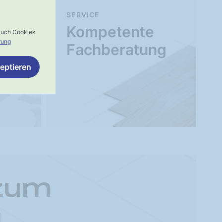
SERVICE
Kompetente
 auch Cookies
rung
Fachberatung
eptieren
 zum
n