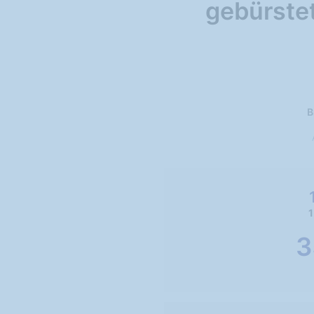
gebürstet
B
1
3