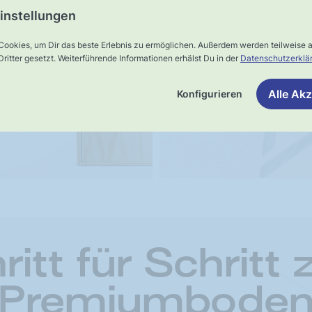
instellungen
ster-
UNSER VERSPRECHEN
Schnelle,
Cookies, um Dir das beste Erlebnis zu ermöglichen. Außerdem werden teilweise
rsand
ritter gesetzt. Weiterführende Informationen erhälst Du in der
Datenschutzerklä
verlässliche
Lieferung
Alle Akz
Konfigurieren
ritt für Schritt
Premiumbode