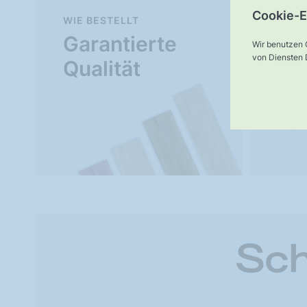
Cookie-E
WIE BESTELLT
Mu
Garantierte
Wir benutzen 
Ve
von Diensten D
Qualität
Sch