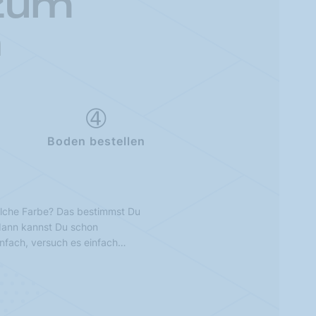
 zum
n
Boden bestellen
lche Farbe? Das bestimmst Du
 dann kannst Du schon
infach, versuch es einfach…