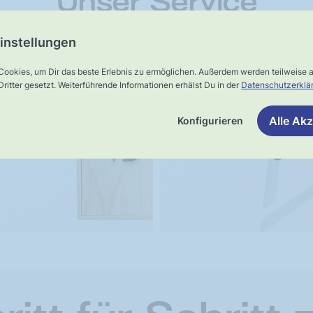
Unser Service
instellungen
Cookies, um Dir das beste Erlebnis zu ermöglichen. Außerdem werden teilweise
ster-
UNSER VERSPRECHEN
ritter gesetzt. Weiterführende Informationen erhälst Du in der
Datenschutzerklä
Schnelle,
rsand
verlässliche
Alle Akz
Konfigurieren
Lieferung