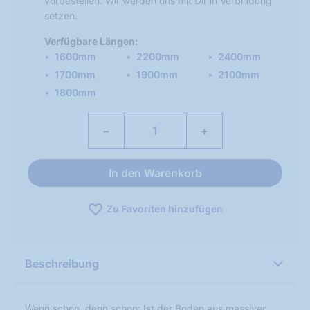
vorbestellen. Wir werden uns mit Dir in Verbindung
setzen.
Verfügbare Längen:
1600mm
2200mm
2400mm
1700mm
1900mm
2100mm
1800mm
−
+
In den Warenkorb
Zu Favoriten hinzufügen
Beschreibung
Wenn schon, denn schon: Ist der Boden aus massiver