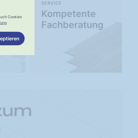
SERVICE
Kompetente
 auch Cookies
Fachberatung
rung
eptieren
 zum
n