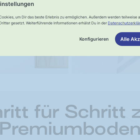
ster-
UNSER VERSPRECHEN
instellungen
Schnelle,
rsand
Cookies, um Dir das beste Erlebnis zu ermöglichen. Außerdem werden teilweise
verlässliche
ritter gesetzt. Weiterführende Informationen erhälst Du in der
Datenschutzerklä
Lieferung
Alle Akz
Konfigurieren
ritt für Schritt
Premiumbode