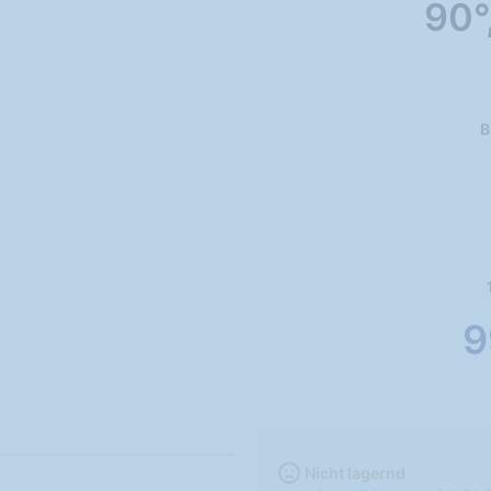
90°
B
9
Nicht lagernd