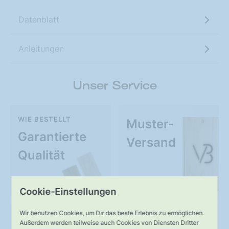
Datenblatt
Anleitungen
Unser Service
WIE BESTELLT
Muster-
Garantierte
Versand
Qualität
Cookie-Einstellungen
Wir benutzen Cookies, um Dir das beste Erlebnis zu ermöglichen.
UNSER VERSPRECHEN
SERVICE
Außerdem werden teilweise auch Cookies von Diensten Dritter