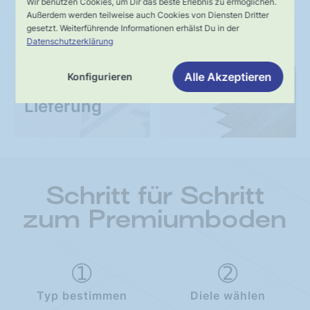
Wir benutzen Cookies, um Dir das beste Erlebnis zu ermöglichen.
Außerdem werden teilweise auch Cookies von Diensten Dritter
gesetzt. Weiterführende Informationen erhälst Du in der
UNSER VERSPRECHEN
SERVICE
Datenschutzerklärung
Schnelle,
Kompetente
Alle Akzeptieren
Konfigurieren
verlässliche
Fachberatung
Lieferung
Schritt für Schritt
zum Premiumboden
Typ bestimmen
Diele wählen