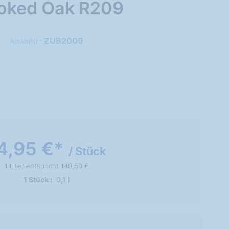
oked Oak R209
ZUB2009
ArtikelNr.:
4,95 €*
/ Stück
1 Liter entspricht 149,50 €
1 Stück
0,1 l