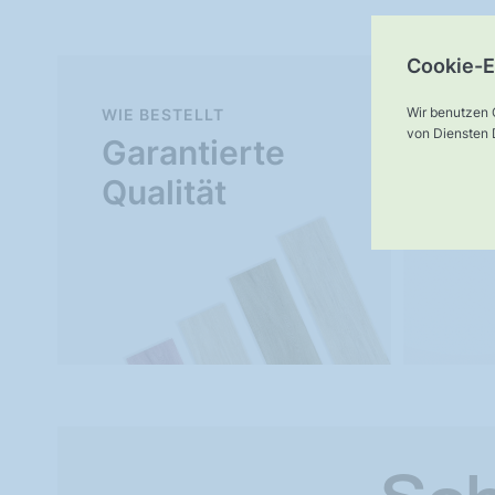
Cookie-E
Wir benutzen 
WIE BESTELLT
Mu
von Diensten D
Garantierte
Ve
Qualität