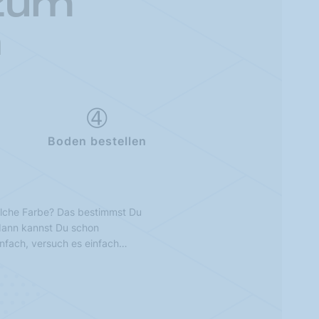
 zum
n
Boden bestellen
lche Farbe? Das bestimmst Du
 dann kannst Du schon
infach, versuch es einfach…