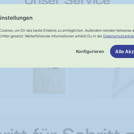
Unser Service
instellungen
Cookies, um Dir das beste Erlebnis zu ermöglichen. Außerdem werden teilweise
ster-
UNSER VERSPRECHEN
ritter gesetzt. Weiterführende Informationen erhälst Du in der
Datenschutzerklä
Schnelle,
rsand
verlässliche
Alle Akz
Konfigurieren
Lieferung