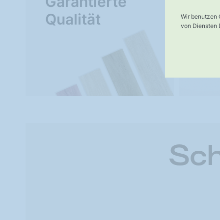
Garantierte
Ve
Qualität
Wir benutzen 
von Diensten D
Sch