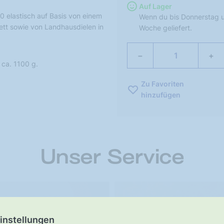
Auf Lager
0 elastisch auf Basis von einem
Wenn du bis Donnerstag u
ett sowie von Landhausdielen in
Woche geliefert.
−
+
ca. 1100 g.
Zu Favoriten
hinzufügen
Unser Service
ster-
UNSER VERSPRECHEN
instellungen