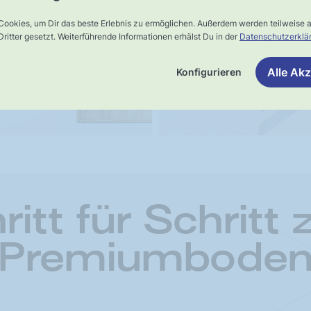
Schnelle,
rsand
verlässliche
Cookies, um Dir das beste Erlebnis zu ermöglichen. Außerdem werden teilweise
ritter gesetzt. Weiterführende Informationen erhälst Du in der
Datenschutzerklä
Lieferung
Alle Akz
Konfigurieren
ritt für Schritt
Premiumbode