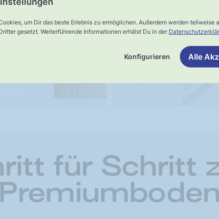
ster-
instellungen
Schnelle,
rsand
Cookies, um Dir das beste Erlebnis zu ermöglichen. Außerdem werden teilweise
verlässliche
ritter gesetzt. Weiterführende Informationen erhälst Du in der
Datenschutzerklä
Lieferung
Alle Akz
Konfigurieren
ritt für Schritt
Premiumbode