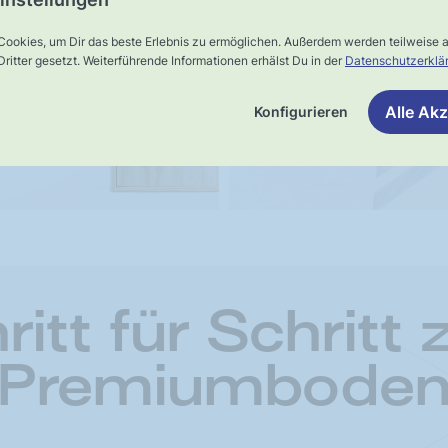
Schnelle,
rsand
Cookies, um Dir das beste Erlebnis zu ermöglichen. Außerdem werden teilweise
verlässliche
ritter gesetzt. Weiterführende Informationen erhälst Du in der
Datenschutzerklä
Lieferung
Alle Akz
Konfigurieren
ritt für Schritt
Premiumbode