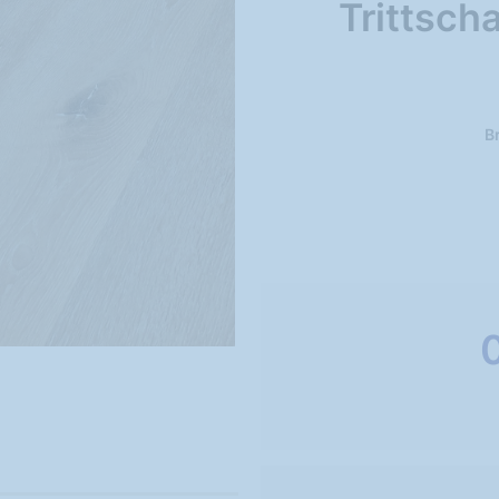
Trittsch
Br