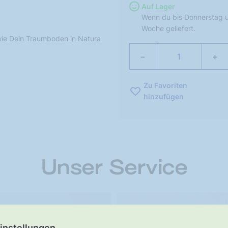
Auf Lager
Wenn du bis Donnerstag u
Woche geliefert.
 wie Dein Traumboden in Natura
−
+
Zu Favoriten
hinzufügen
Unser Service
ster-
UNSER VERSPRECHEN
instellungen