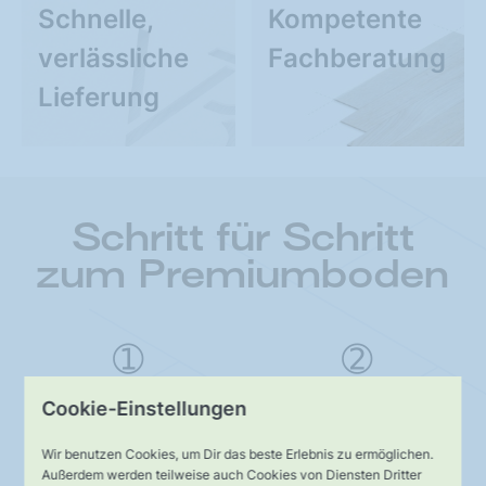
Schnelle,
Kompetente
verlässliche
Fachberatung
Lieferung
Schritt für Schritt
zum Premiumboden
Typ bestimmen
Diele wählen
Cookie-Einstellungen
Wir benutzen Cookies, um Dir das beste Erlebnis zu ermöglichen.
Außerdem werden teilweise auch Cookies von Diensten Dritter
Diele individualisieren
Boden bestellen