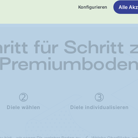
Alle Akz
Konfigurieren
ritt für Schritt
Premiumbode
Diele wählen
Diele individualisieren
u bist - wir sagen Dir, welcher Boden zu
Welche Oberfläche, we