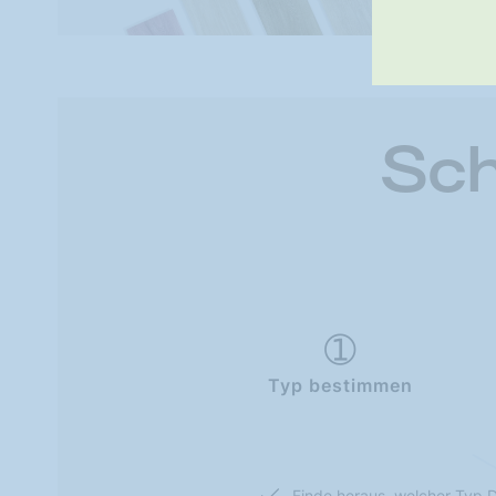
Sch
Typ bestimmen
Finde heraus, welcher Typ D