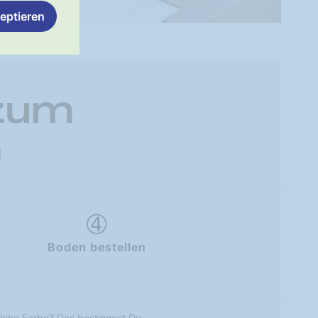
eptieren
 zum
n
Boden bestellen
lche Farbe? Das bestimmst Du