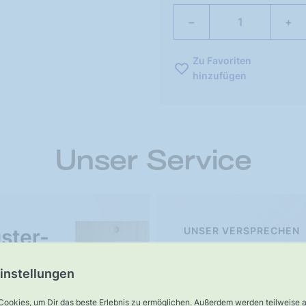
−
+
Zu Favoriten
hinzufügen
Unser Service
ster-
UNSER VERSPRECHEN
Schnelle,
rsand
instellungen
verlässliche
Lieferung
Cookies, um Dir das beste Erlebnis zu ermöglichen. Außerdem werden teilweise