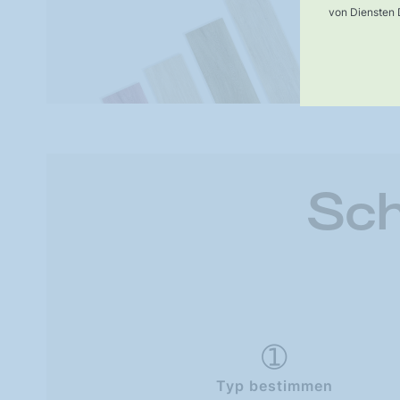
von Diensten D
Sch
Typ bestimmen