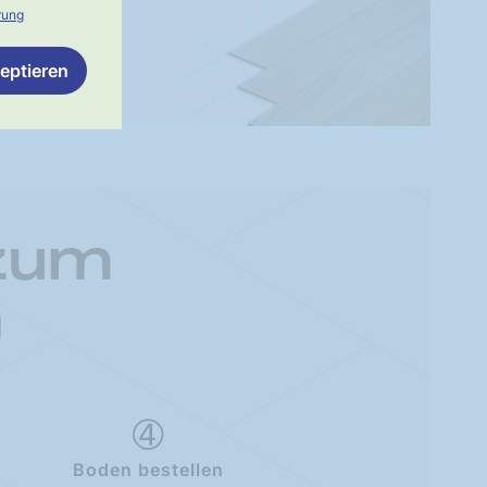
rung
eptieren
 zum
n
Boden bestellen