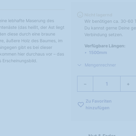
Nicht lagernd
 eine lebhafte Maserung des
Wir benötigen ca. 30-60 
tenäste (das heißt, der Ast liegt
Du kannst gerne Deine ge
erden diese durch eine braune
Verbindung setzen.
ere, äußere Holz des Baumes, im
Verfügbare Längen:
hingegen gibt es bei dieser
1500mm
n kommen hier durchaus vor – das
es Erscheinungsbild.
Mengenrechner
−
+
Zu Favoriten
hinzufügen