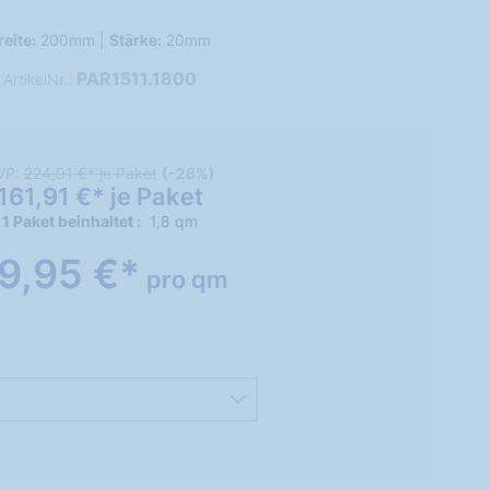
reite:
200mm |
Stärke:
20mm
PAR1511.1800
ArtikelNr.:
VP:
224,91 €* je Paket
(-28%)
161,91 €* je Paket
1 Paket beinhaltet
1,8 qm
9,95 €*
pro qm