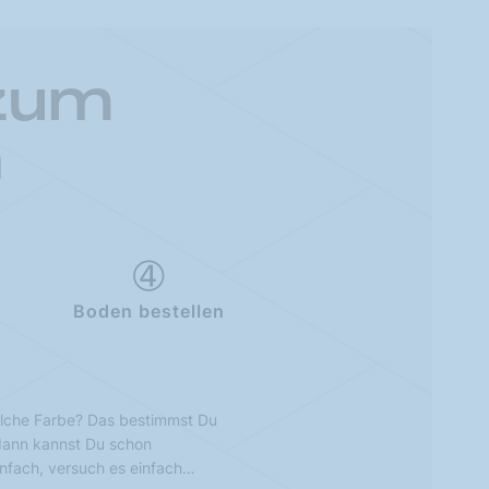
 zum
n
Boden bestellen
lche Farbe? Das bestimmst Du
 dann kannst Du schon
infach, versuch es einfach…