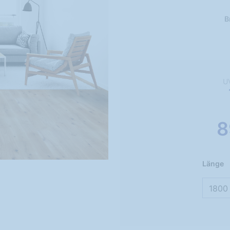
B
U
8
Länge
1800