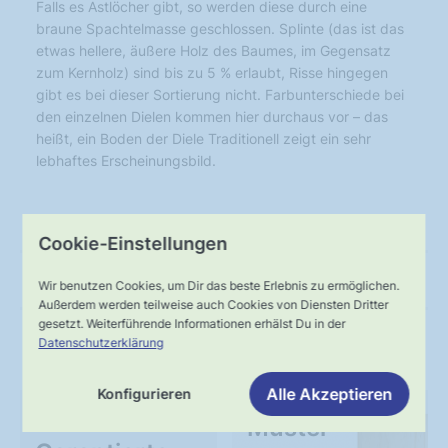
Falls es Astlöcher gibt, so werden diese durch eine
braune Spachtelmasse geschlossen. Splinte (das ist das
etwas hellere, äußere Holz des Baumes, im Gegensatz
zum Kernholz) sind bis zu 5 % erlaubt, Risse hingegen
gibt es bei dieser Sortierung nicht. Farbunterschiede bei
den einzelnen Dielen kommen hier durchaus vor – das
heißt, ein Boden der Diele Traditionell zeigt ein sehr
lebhaftes Erscheinungsbild.
Technische Daten
Cookie-Einstellungen
Anleitungen
Wir benutzen Cookies, um Dir das beste Erlebnis zu ermöglichen.
Außerdem werden teilweise auch Cookies von Diensten Dritter
gesetzt. Weiterführende Informationen erhälst Du in der
Datenschutzerklärung
Unser Service
Alle Akzeptieren
Konfigurieren
WIE BESTELLT
Muster-