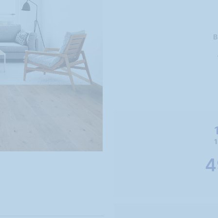
B
1
4