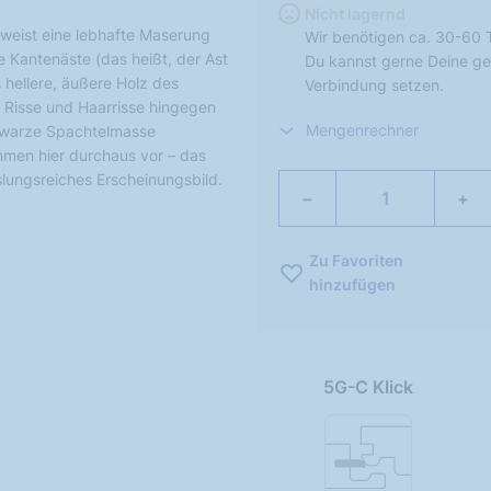
Nicht lagernd
 weist eine lebhafte Maserung
Wir benötigen ca. 30-60 
e Kantenäste (das heißt, der Ast
Du kannst gerne Deine ge
s hellere, äußere Holz des
Verbindung setzen.
Risse und Haarrisse hingegen
Mengenrechner
chwarze Spachtelmasse
mmen hier durchaus vor – das
hslungsreiches Erscheinungsbild.
−
+
Zu Favoriten
hinzufügen
5G-C Klick