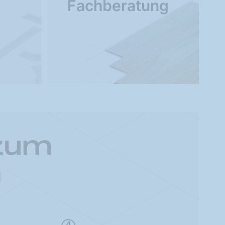
Fachberatung
 zum
n