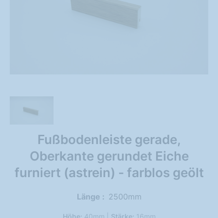
Fußbodenleiste gerade,
Oberkante gerundet Eiche
furniert (astrein) - farblos geölt
Länge
2500mm
Höhe:
40mm |
Stärke:
16mm