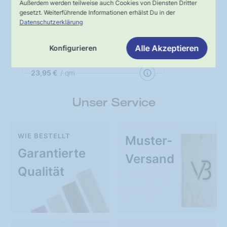
Außerdem werden teilweise auch Cookies von Diensten Dritter
gesetzt. Weiterführende Informationen erhälst Du in der
Datenschutzerklärung
SPC Vinylboden mit integrierter
Trittschalldämmung - Dekor:
Anthrazit
Alle Akzeptieren
Konfigurieren
Breite:
300mm |
Stärke:
6.5mm
23,95 €
/ qm
Unser Service
WIE BESTELLT
Muster-
Garantierte
Versand
Qualität