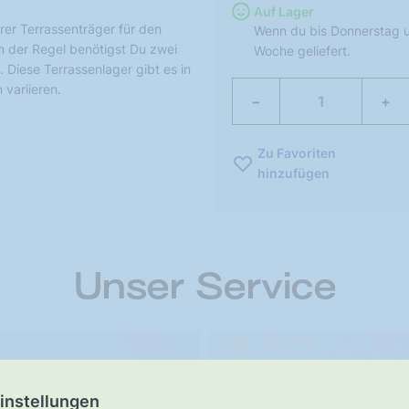
Auf Lager
arer Terrassenträger für den
Wenn du bis Donnerstag u
n der Regel benötigst Du zwei
Woche geliefert.
 Diese Terrassenlager gibt es in
 variieren.
−
+
Zu Favoriten
hinzufügen
Unser Service
ster-
UNSER VERSPRECHEN
instellungen