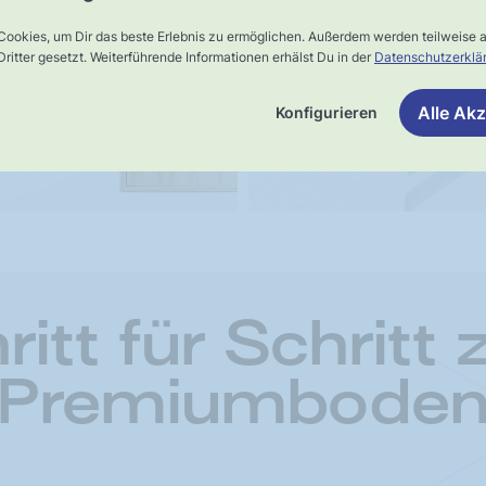
Schnelle,
rsand
verlässliche
Cookies, um Dir das beste Erlebnis zu ermöglichen. Außerdem werden teilweise
ritter gesetzt. Weiterführende Informationen erhälst Du in der
Datenschutzerklä
Lieferung
Alle Akz
Konfigurieren
ritt für Schritt
Premiumbode