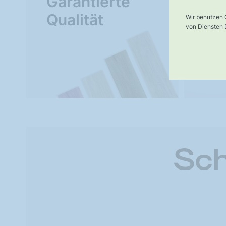
Garantierte
Ve
Qualität
Wir benutzen 
von Diensten D
Sch