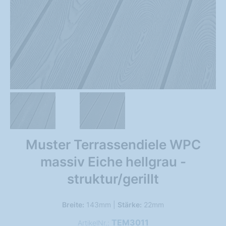
Muster Terrassendiele WPC
massiv Eiche hellgrau -
struktur/gerillt
Breite:
143mm |
Stärke:
22mm
TEM3011
ArtikelNr.: