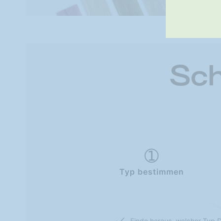
Sch
Typ bestimmen
Finde heraus, welcher Typ D