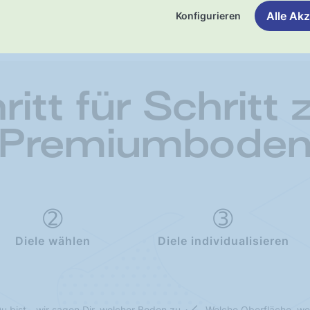
Alle Akz
Konfigurieren
ritt für Schritt
Premiumbode
Diele wählen
Diele individualisieren
u bist - wir sagen Dir, welcher Boden zu
Welche Oberfläche, we