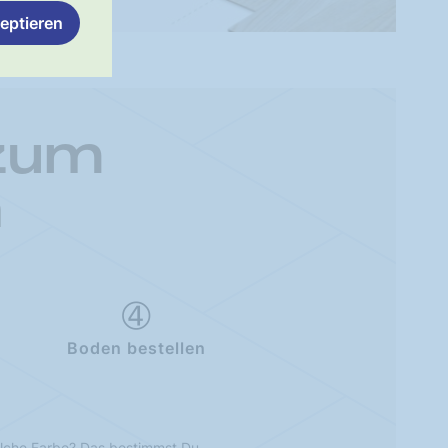
eptieren
 zum
n
Boden bestellen
lche Farbe? Das bestimmst Du