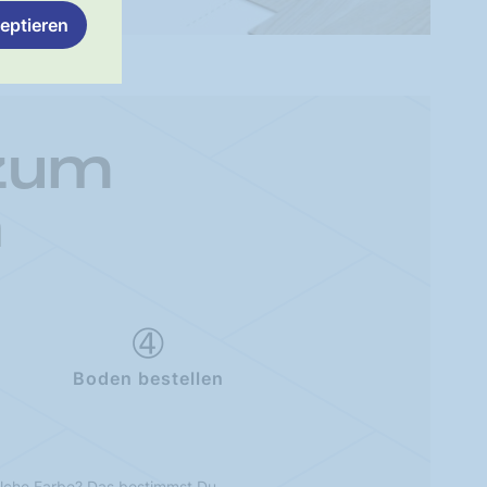
eptieren
 zum
n
Boden bestellen
lche Farbe? Das bestimmst Du