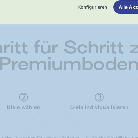
Alle Akz
Konfigurieren
ritt für Schritt
Premiumbode
Diele wählen
Diele individualisieren
u bist - wir sagen Dir, welcher Boden zu
Welche Oberfläche, we