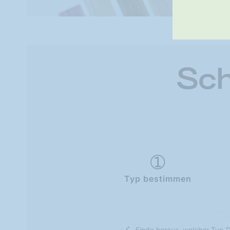
Sch
Typ bestimmen
Finde heraus, welcher Typ D